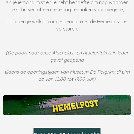
Als je iemand mist en je hebt behoefte om nog woorden
te schrijven of een tekening te maken voor diegene,
dan ben je welkom om je bericht met de Hemelpost te
versturen.
(De poort naar onze Afscheids- en rituelentuin is in ieder
geval geopend
tijdens de openingstijden van Museum De Pelgrim
:
di t/m
zo van 12.00 tot 17.00 uur.)
Ervaringen van nabestaanden