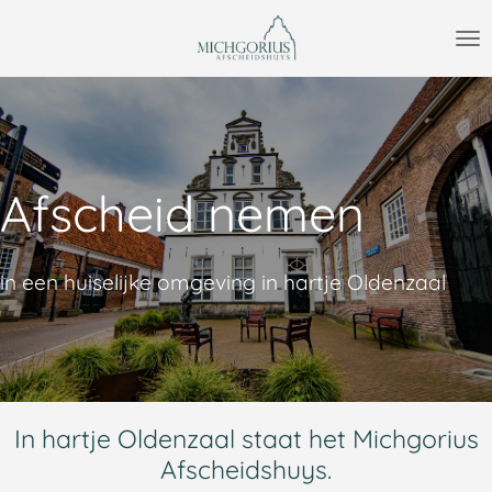
Ga
direct
naar
de
hoofdinhoud
Afscheid nemen
in een huiselijke omgeving in hartje Oldenzaal
In hartje Oldenzaal staat het Michgorius
Afscheidshuys.